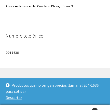
Ahora estamos en Mi Condado Plaza, oficina 3
Número telefónico
204-1636
Productos que no tengan precios llamar al 204-1636
© Suisa Panamá 2026
para cotizar
Privacy Policy
Construido con WooCommerce
.
Descartar