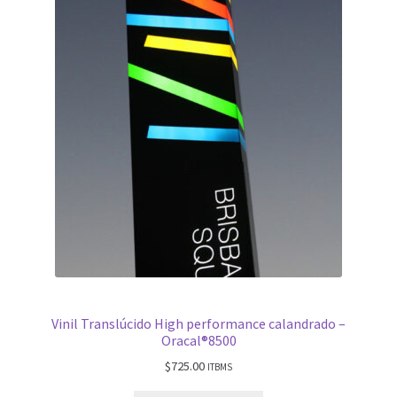
Shine Mate
Tienda
Nosotros
Contacto
Vinil Translúcido High performance calandrado –
Oracal®8500
$
725.00
ITBMS